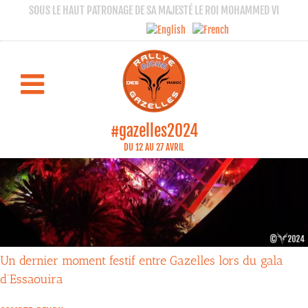
SOUS LE HAUT PATRONAGE DE SA MAJESTÉ LE ROI MOHAMMED VI
#gazelles2024
DU 12 AU 27 AVRIL
Un dernier moment festif entre Gazelles lors du gala
d’Essaouira