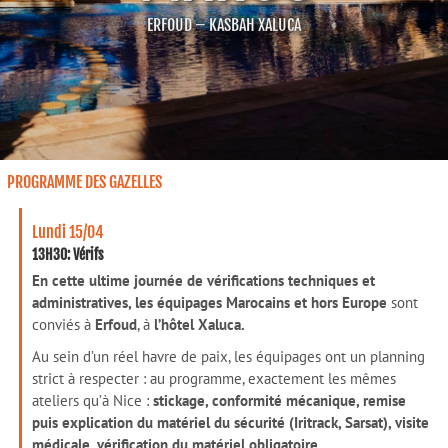
ERFOUD – KASBAH XALUCA
PROGRAMME DES GAZELLES
Lundi 15/04
13H30: Vérifs
En cette ultime journée de vérifications techniques et
administratives, les équipages Marocains et hors Europe
sont
conviés à
Erfoud
, à
l’hôtel Xaluca.
Au sein d’un réel havre de paix, les équipages ont un planning
strict à respecter : au programme, exactement les mêmes
ateliers qu’à Nice :
stickage, conformité mécanique, remise
puis explication du matériel du sécurité (Iritrack, Sarsat), visite
médicale, vérification du matériel obligatoire…