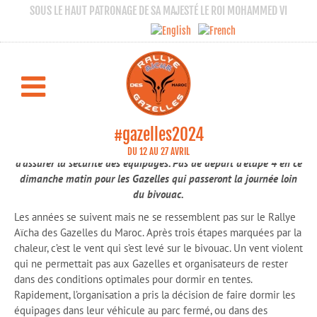
SOUS LE HAUT PATRONAGE DE SA MAJESTÉ LE ROI MOHAMMED VI
« À Gazelles extraordinaires, conditions
exceptionnelles »
RALLYE AÏCHA DES GAZELLES 2024
Étape 4
#gazelles2024
Le vent a contraint l’organisation à prendre des décisions afin
DU 12 AU 27 AVRIL
d’assurer la sécurité des équipages. Pas de départ d’étape 4 en ce
dimanche matin pour les Gazelles qui passeront la journée loin
du bivouac.
Les années se suivent mais ne se ressemblent pas sur le Rallye
Aïcha des Gazelles du Maroc. Après trois étapes marquées par la
chaleur, c’est le vent qui s’est levé sur le bivouac. Un vent violent
qui ne permettait pas aux Gazelles et organisateurs de rester
dans des conditions optimales pour dormir en tentes.
Rapidement, l’organisation a pris la décision de faire dormir les
équipages dans leur véhicule au parc fermé, ou dans des