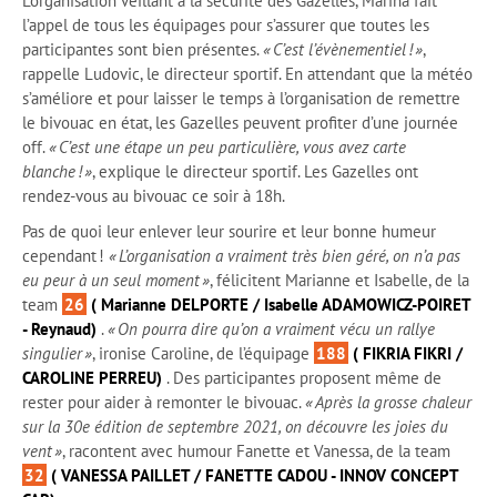
L’organisation veillant à la sécurité des Gazelles, Marina fait
l’appel de tous les équipages pour s’assurer que toutes les
participantes sont bien présentes.
« C’est l’évènementiel ! »
,
rappelle Ludovic, le directeur sportif. En attendant que la météo
s’améliore et pour laisser le temps à l’organisation de remettre
le bivouac en état, les Gazelles peuvent profiter d’une journée
off.
« C’est une étape un peu particulière, vous avez carte
blanche ! »
, explique le directeur sportif. Les Gazelles ont
rendez-vous au bivouac ce soir à 18h.
Pas de quoi leur enlever leur sourire et leur bonne humeur
cependant !
« L’organisation a vraiment très bien géré, on n’a pas
eu peur à un seul moment »
, félicitent Marianne et Isabelle, de la
team
26
( Marianne DELPORTE / Isabelle ADAMOWICZ-POIRET
- Reynaud)
.
« On pourra dire qu’on a vraiment vécu un rallye
singulier »
, ironise Caroline, de l’équipage
188
( FIKRIA FIKRI /
CAROLINE PERREU)
. Des participantes proposent même de
rester pour aider à remonter le bivouac.
« Après la grosse chaleur
sur la 30
e
édition de septembre 2021, on découvre les joies du
vent »
, racontent avec humour Fanette et Vanessa, de la team
32
( VANESSA PAILLET / FANETTE CADOU - INNOV CONCEPT