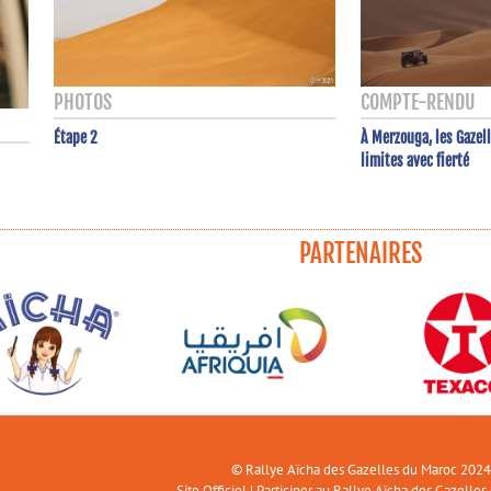
PHOTOS
COMPTE-RENDU
Étape 2
À Merzouga, les Gazel
limites avec fierté
PARTENAIRES
© Rallye Aïcha des Gazelles du Maroc 2024
Site Officiel
|
Participer au Rallye Aïcha des Gazelles