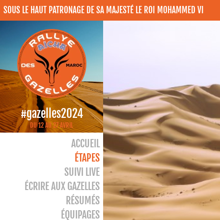
SOUS LE HAUT PATRONAGE DE SA MAJESTÉ LE ROI MOHAMMED VI
#gazelles2024
DU 12 AU 27 AVRIL
ACCUEIL
ÉTAPES
SUIVI LIVE
ÉCRIRE AUX GAZELLES
RÉSUMÉS
ÉQUIPAGES