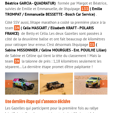
Béatrice GARCIA - QUADRATUR)
formée par Margot et Béatrice,
suivies de Emilie et Emmanuelle, de l’équipage
133
( Emilie
TROMPAT / Emmanuelle BESSETTE - Bosch Car Service)
.
Côté SSV aussi, l’étape marathon a coûté sa première place à la
team
39
( Celia MASCART / Elisabeth KRAFT - POLARIS
FRANCE)
de Betty et Célia. Les deux Gazelles sont passées à
côté de la deuxième balise et ont fait beaucoup de kilomètres
pour rattraper leur erreur. C’est désormais l’équipage
35
(
Sabine MISSONNIER / Celine MOURGUES - Ent. POUILHE Lilian)
de Sabine et Céline qui tient la tête du classement ! Mais la
team
39
la talonne de près : 1,18 kilomètres seulement les
séparent… La dernière étape promet d’être palpitante !
Une dernière étape qui s’annonce décisive
Les Gazelles qui participent pour la première fois au rallye