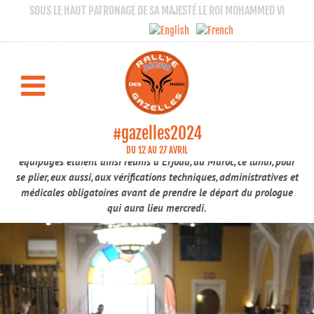
SOUS LE HAUT PATRONAGE DE SA MAJESTÉ LE ROI MOHAMMED VI
Les vérifications préalables au Rallye Aïcha
des Gazelles du Maroc continuent à Erfoud
KASBAH XALUCA, ERFOUD
Erfoud | Vérifications
#gazelles2024
Toutes les Gazelles n’ont pas pris le départ de Nice samedi. 43
DU 12 AU 27 AVRIL
équipages étaient ainsi réunis à Erfoud, au Maroc, ce lundi, pour
se plier, eux aussi, aux vérifications techniques, administratives et
médicales obligatoires avant de prendre le départ du prologue
qui aura lieu mercredi.