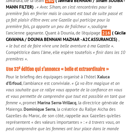
Jawahara, de la team
160
( Jawhara BENNANI / Siham SOUIBA -
MANN FILTER)
.
« Avec Siham, on s’est rencontrées pour la
première fois en février mais le courant est tout de suite passé et
ça fait plaisir d’être avec une Gazelle qui participe pour la
première fois, ça apporte un peu de fraîcheur »
, souligne
l’ancienne gagnante. Quant à Dounia, de l’équipage
216
( Cécile
CAVANNA / DOUNIA BENNANI MAZHAR - A2C ASSURANCES)
,
« le but est de faire vivre une belle aventure à ma Gazelle »
.
Compétitrice dans l’âme, elle espère toutefois
« finir dans les 10
premières »
.
e
Une 33
édition qui s’annonce « belle et extraordinaire »
Pour le briefing des équipages organisé à l’hôtel
Xaluca
d’Erfoud
, l’ambiance est conviviale.
« Ça va être magique et on
vous souhaite que ce rallye vous apporte de la confiance en vous
et vous permette de comprendre que tout est possible en tant que
femme »
, promet
Marina Serra-Vrillacq
, la directrice générale de
Maïenga.
Dominique Serra
, la créatrice du Rallye Aïcha des
Gazelles du Maroc, de son côté, rappelle aux Gazelles qu’elles
représentent « des valeurs importantes » :
« à travers vous, on
peut comprendre que les femmes ont leur place dans le monde