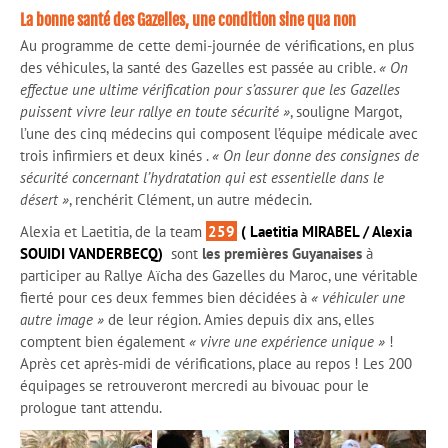
La bonne santé des Gazelles, une condition sine qua non
Au programme de cette demi-journée de vérifications, en plus
des véhicules, la santé des Gazelles est passée au crible.
« On
effectue une ultime vérification pour s’assurer que les Gazelles
puissent vivre leur rallye en toute sécurité »
, souligne Margot,
l’une des cinq médecins qui composent l’équipe médicale avec
trois infirmiers et deux kinés .
« On leur donne des consignes de
sécurité concernant l’hydratation qui est essentielle dans le
désert »
, renchérit Clément, un autre médecin.
Alexia et Laetitia, de la team
259
( Laetitia MIRABEL / Alexia
SOUIDI VANDERBECQ)
sont
les premières Guyanaises
à
participer au Rallye Aïcha des Gazelles du Maroc, une véritable
fierté pour ces deux femmes bien décidées à
« véhiculer une
autre image »
de leur région. Amies depuis dix ans, elles
comptent bien également
« vivre une expérience unique »
!
Après cet après-midi de vérifications, place au repos ! Les 200
équipages se retrouveront mercredi au bivouac pour le
prologue tant attendu.