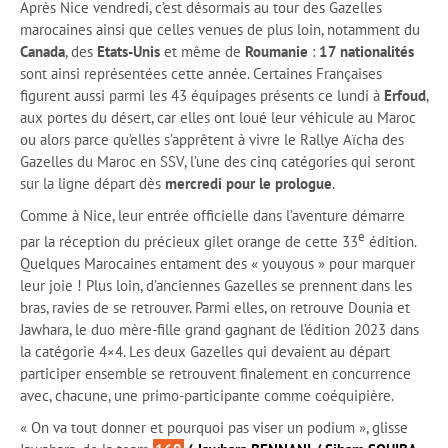
Après Nice vendredi, c’est désormais au tour des Gazelles
marocaines ainsi que celles venues de plus loin, notamment du
Canada
, des
Etats-Unis
et même de
Roumanie
:
17 nationalités
sont ainsi représentées cette année. Certaines Françaises
figurent aussi parmi les 43 équipages présents ce lundi à
Erfoud
,
aux portes du désert, car elles ont loué leur véhicule au Maroc
ou alors parce qu’elles s’apprêtent à vivre le Rallye Aïcha des
Gazelles du Maroc en SSV, l’une des cinq catégories qui seront
sur la ligne départ dès
mercredi pour le prologue
.
Comme à Nice, leur entrée officielle dans l’aventure démarre
e
par la réception du précieux gilet orange de cette 33
édition.
Quelques Marocaines entament des « youyous » pour marquer
leur joie ! Plus loin, d’anciennes Gazelles se prennent dans les
bras, ravies de se retrouver. Parmi elles, on retrouve Dounia et
Jawhara, le duo mère-fille grand gagnant de l’édition 2023 dans
la catégorie 4×4. Les deux Gazelles qui devaient au départ
participer ensemble se retrouvent finalement en concurrence
avec, chacune, une primo-participante comme coéquipière.
« On va tout donner et pourquoi pas viser un podium », glisse