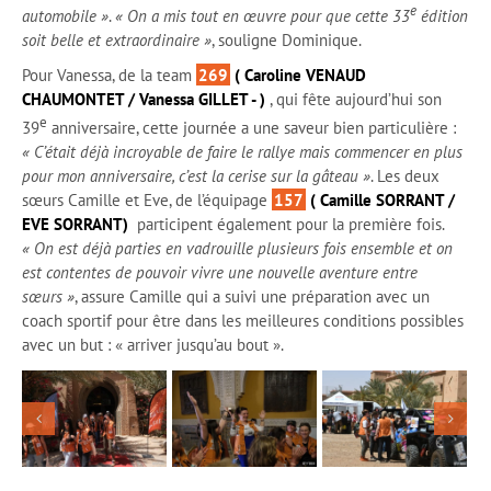
e
automobile »
.
« On a mis tout en œuvre pour que cette 33
édition
soit belle et extraordinaire »
, souligne Dominique.
Pour Vanessa, de la team
269
( Caroline VENAUD
CHAUMONTET / Vanessa GILLET - )
, qui fête aujourd’hui son
e
39
anniversaire, cette journée a une saveur bien particulière :
« C’était déjà incroyable de faire le rallye mais commencer en plus
pour mon anniversaire, c’est la cerise sur la gâteau »
. Les deux
sœurs Camille et Eve, de l’équipage
157
( Camille SORRANT /
EVE SORRANT)
participent également pour la première fois.
« On est déjà parties en vadrouille plusieurs fois ensemble et on
est contentes de pouvoir vivre une nouvelle aventure entre
sœurs »
, assure Camille qui a suivi une préparation avec un
coach sportif pour être dans les meilleures conditions possibles
avec un but : « arriver jusqu’au bout ».