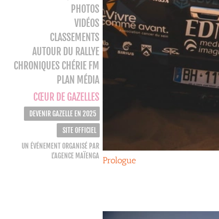
PHOTOS
VIDÉOS
CLASSEMENTS
AUTOUR DU RALLYE
CHRONIQUES CHÉRIE FM
PLAN MÉDIA
CŒUR DE GAZELLES
DEVENIR GAZELLE EN 2025
SITE OFFICIEL
UN ÉVÉNEMENT ORGANISÉ PAR
L’AGENCE MAÏENGA
Prologue