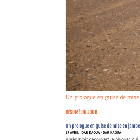
Un prologue en guise de mise
RÉSUMÉ DU JOUR
Un prologue en guise de mise en jambe
17 AVRIL | DAR KAOUA - DAR KAOUA
Après avoir découvert le bivouac qui 