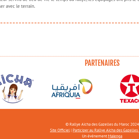
er avec le terrain.
PARTENAIRES
© Rallye Aïcha des Gazelles du Maroc 2024
Site Officiel
|
Participer au Rallye Aïcha des Gazelles
Un événement
Maïenga