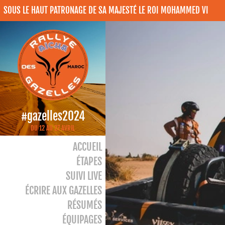
SOUS LE HAUT PATRONAGE DE SA MAJESTÉ LE ROI MOHAMMED VI
#gazelles2024
DU 12 AU 27 AVRIL
ACCUEIL
ÉTAPES
SUIVI LIVE
ÉCRIRE AUX GAZELLES
RÉSUMÉS
ÉQUIPAGES