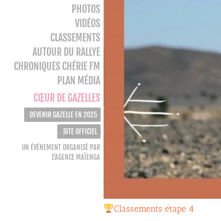
PHOTOS
VIDÉOS
CLASSEMENTS
AUTOUR DU RALLYE
CHRONIQUES CHÉRIE FM
PLAN MÉDIA
CŒUR DE GAZELLES
DEVENIR GAZELLE EN 2025
SITE OFFICIEL
UN ÉVÉNEMENT ORGANISÉ PAR
L’AGENCE MAÏENGA
Classements étape 4