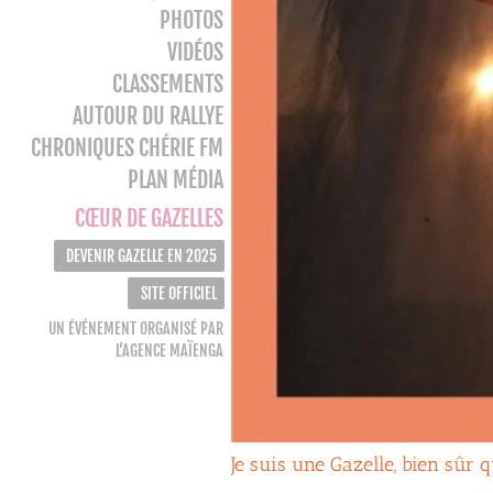
PHOTOS
VIDÉOS
CLASSEMENTS
AUTOUR DU RALLYE
CHRONIQUES CHÉRIE FM
PLAN MÉDIA
CŒUR DE GAZELLES
DEVENIR GAZELLE EN 2025
SITE OFFICIEL
UN ÉVÉNEMENT ORGANISÉ PAR
L’AGENCE MAÏENGA
Je suis une Gazelle, bien sûr 