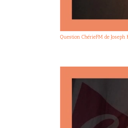
Question ChérieFM de Joseph