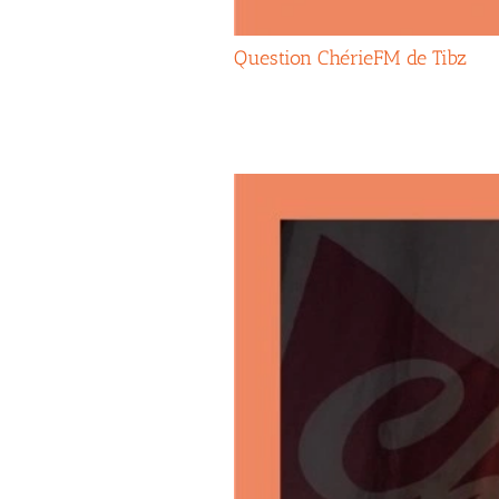
Question ChérieFM de Tibz