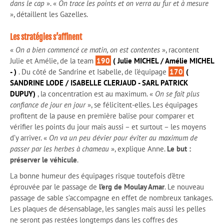
dans le cap
». «
On trace les points et on verra au fur et à mesure
», détaillent les Gazelles.
Les stratégies s’affinent
«
On a bien commencé ce matin, on est contentes
», racontent
Julie et Amélie, de la team
190
( Julie MICHEL / Amélie MICHEL
- )
. Du côté de Sandrine et Isabelle, de l’équipage
170
(
SANDRINE LODE / ISABELLE CLERJAUD - SARL PATRICK
DUPUY)
, la concentration est au maximum. «
On se fait plus
confiance de jour en jour
», se félicitent-elles. Les équipages
profitent de la pause en première balise pour comparer et
vérifier les points du jour mais aussi – et surtout – les moyens
d’y arriver. «
On va un peu dévier pour éviter au maximum de
passer par les herbes à chameau
», explique Anne.
Le but :
préserver le véhicule
.
La bonne humeur des équipages risque toutefois d’être
éprouvée par le passage de
l’erg de Moulay Amar
. Le nouveau
passage de sable s’accompagne en effet de nombreux tankages.
Les plaques de désensablage, les sangles mais aussi les pelles
ne seront pas restées longtemps dans les coffres des