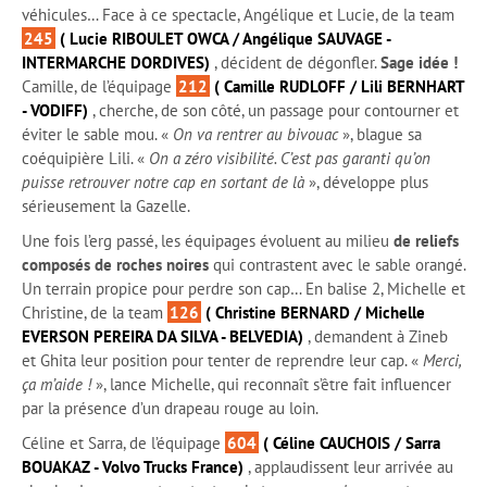
véhicules… Face à ce spectacle, Angélique et Lucie, de la team
245
( Lucie RIBOULET OWCA / Angélique SAUVAGE -
INTERMARCHE DORDIVES)
, décident de dégonfler.
Sage idée !
Camille, de l’équipage
212
( Camille RUDLOFF / Lili BERNHART
- VODIFF)
, cherche, de son côté, un passage pour contourner et
éviter le sable mou. «
On va rentrer au bivouac
», blague sa
coéquipière Lili. «
On a zéro visibilité. C’est pas garanti qu’on
puisse retrouver notre cap en sortant de là
», développe plus
sérieusement la Gazelle.
Une fois l’erg passé, les équipages évoluent au milieu
de reliefs
composés de roches noires
qui contrastent avec le sable orangé.
Un terrain propice pour perdre son cap… En balise 2, Michelle et
Christine, de la team
126
( Christine BERNARD / Michelle
EVERSON PEREIRA DA SILVA - BELVEDIA)
, demandent à Zineb
et Ghita leur position pour tenter de reprendre leur cap. «
Merci,
ça m’aide !
», lance Michelle, qui reconnaît s’être fait influencer
par la présence d’un drapeau rouge au loin.
Céline et Sarra, de l’équipage
604
( Céline CAUCHOIS / Sarra
BOUAKAZ - Volvo Trucks France)
, applaudissent leur arrivée au