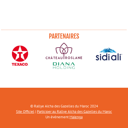
PARTENAIRES
© Rallye Aïcha des Gazelles du Maroc 2024
Site Officiel
|
Participer au Rallye Aïcha des Gazelles du Maroc
Un événement
Maïenga