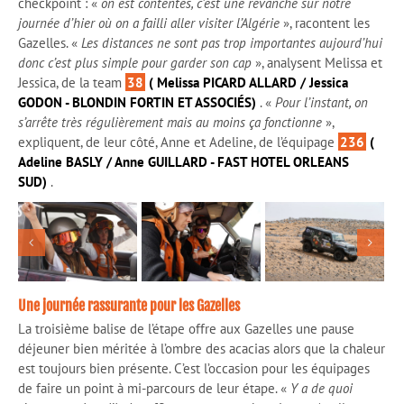
checkpoint : «
on est contentes, c’est une revanche sur notre
journée d’hier où on a failli aller visiter l’Algérie
», racontent les
Gazelles. «
Les distances ne sont pas trop importantes aujourd’hui
donc c’est plus simple pour garder son cap
», analysent Melissa et
Jessica, de la team
38
( Melissa PICARD ALLARD / Jessica
GODON - BLONDIN FORTIN ET ASSOCIÉS)
. «
Pour l’instant, on
s’arrête très régulièrement mais au moins ça fonctionne
»,
expliquent, de leur côté, Anne et Adeline, de l’équipage
236
(
Adeline BASLY / Anne GUILLARD - FAST HOTEL ORLEANS
SUD)
.
Une journée rassurante pour les Gazelles
La troisième balise de l’étape offre aux Gazelles une pause
déjeuner bien méritée à l’ombre des acacias alors que la chaleur
est toujours bien présente. C’est l’occasion pour les équipages
de faire un point à mi-parcours de leur étape. «
Y a de quoi