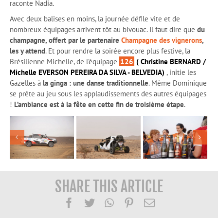
raconte Nadia.
Avec deux balises en moins, la journée défile vite et de
nombreux équipages arrivent tôt au bivouac. Il faut dire que
du
champagne, offert par le partenaire
Champagne des vignerons
,
les y attend
. Et pour rendre la soirée encore plus festive, la
Brésilienne Michelle, de l’équipage
126
( Christine BERNARD /
Michelle EVERSON PEREIRA DA SILVA - BELVEDIA)
, initie les
Gazelles à
la ginga : une danse traditionnelle
. Même Dominique
se prête au jeu sous les applaudissements des autres équipages
!
L’ambiance est à la fête en cette fin de troisième étape
.
SHARE THIS ARTICLE
Facebook
Twitter
WhatsApp
Pinterest
Email