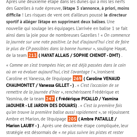
Après une deuxième étape dans les dunes qui a mis les nerfs
des Gazelles à rude épreuve,
l’étape 3 s’annonce, à priori, moins
difficile
! Les risques de vent ont d’ailleurs poussé
le directeur
sportif à alléger l’étape en supprimant deux balises
. Une
nouvelle qui soulage les équipages. L’arrivée en balise 1 se fait
ainsi dans la joie pour de nombreuses Gazelles ! «
On commence
la journée sur une note positive. Le but d’aujourd’hui c’est de faire
le plus de CP possibles dans la bonne humeur
», souligne Hayat,
de la team
213
( HAYAT ALLAIS / SOPHIE CHENOT - DMT)
.
«
Comme on s’est trompées hier, on est déjà passées dans le coin
où on va évoluer aujourd’hui, c’est l’avantage !
», ironisent
Caroline et Vanessa, de l’équipage
269
( Caroline VENAUD
CHAUMONTET / Vanessa GILLET - )
. «
C’est l’occasion de se
remettre de la journée d’hier
», renchérissent Frédérique et
Yasmina, de la team
247
( Frédérique PICALLO / Yasmina
JAOUHER - LE JARDIN DES DOUARS)
. «
C’est la première fois
qu’on trouve la première balise aussi rapidement
», se réjouissent
Ambre et Marion, de l’équipage
205
( Ambre PATAILLE /
Marion LAUBY - )
. Après une deuxième étape compliquée, leur
stratégie est désormais de «
ne plus suivre les pistes et rester