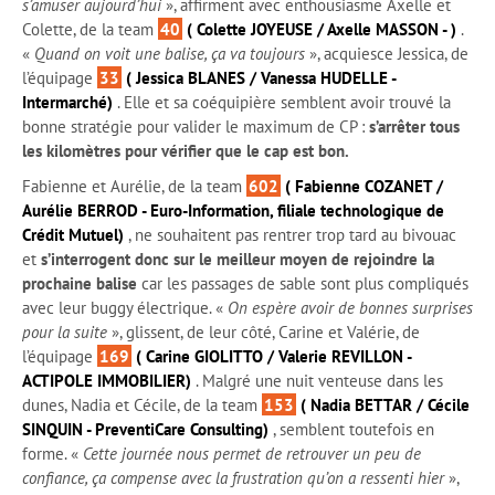
s’amuser aujourd’hui
», affirment avec enthousiasme Axelle et
Colette, de la team
40
( Colette JOYEUSE / Axelle MASSON - )
.
«
Quand on voit une balise, ça va toujours
», acquiesce Jessica, de
l’équipage
33
( Jessica BLANES / Vanessa HUDELLE -
Intermarché)
. Elle et sa coéquipière semblent avoir trouvé la
bonne stratégie pour valider le maximum de CP :
s’arrêter tous
les kilomètres pour vérifier que le cap est bon.
Fabienne et Aurélie, de la team
602
( Fabienne COZANET /
Aurélie BERROD - Euro-Information, filiale technologique de
Crédit Mutuel)
, ne souhaitent pas rentrer trop tard au bivouac
et
s’interrogent donc sur le meilleur moyen de rejoindre la
prochaine balise
car les passages de sable sont plus compliqués
avec leur buggy électrique. «
On espère avoir de bonnes surprises
pour la suite
», glissent, de leur côté, Carine et Valérie, de
l’équipage
169
( Carine GIOLITTO / Valerie REVILLON -
ACTIPOLE IMMOBILIER)
. Malgré une nuit venteuse dans les
dunes, Nadia et Cécile, de la team
153
( Nadia BETTAR / Cécile
SINQUIN - PreventiCare Consulting)
, semblent toutefois en
forme. «
Cette journée nous permet de retrouver un peu de
confiance, ça compense avec la frustration qu’on a ressenti hier
»,