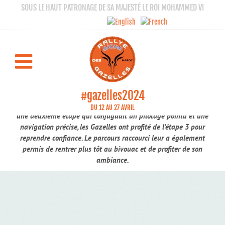
SOUS LE HAUT PATRONAGE DE SA MAJESTÉ LE ROI MOHAMMED VI
Une troisième étape moins difficile qui
permet aux Gazelles de se rassurer
RALLYE AÏCHA DES GAZELLES 2024
Étape 3
#gazelles2024
Après une première étape marquée par une navigation difficile et
DU 12 AU 27 AVRIL
une deuxième étape qui conjuguait un pilotage pointu et une
navigation précise, les Gazelles ont profité de l’étape 3 pour
reprendre confiance. Le parcours raccourci leur a également
permis de rentrer plus tôt au bivouac et de profiter de son
ambiance.