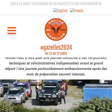
SOUS LE HAUT PATRONAGE DE SA MAJESTÉ LE ROI MOHAMMED VI
Top départ de la 33e édition du Rallye Aïcha
des Gazelles à Nice
VÉRIFICATIONS, NICE
Nice | Vérifications
#gazelles2024
Avant de prendre la direction du Maroc, les Gazelles avaient
DU 12 AU 27 AVRIL
rendez-vous à Nice pour une journée consacrée à des vérifications
techniques et administratives indispensables avant le grand
départ ! Une journée particulièrement enthousiasmante après des
mois de préparation souvent intenses.