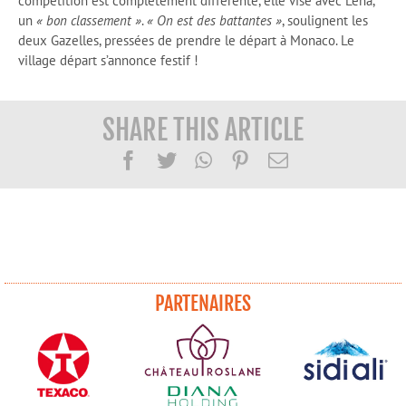
compétition est complètement différente, elle vise avec Lena,
un
« bon classement »
.
« On est des battantes »
, soulignent les
deux Gazelles, pressées de prendre le départ à Monaco. Le
village départ s’annonce festif !
SHARE THIS ARTICLE
Facebook
Twitter
WhatsApp
Pinterest
Email
PARTENAIRES