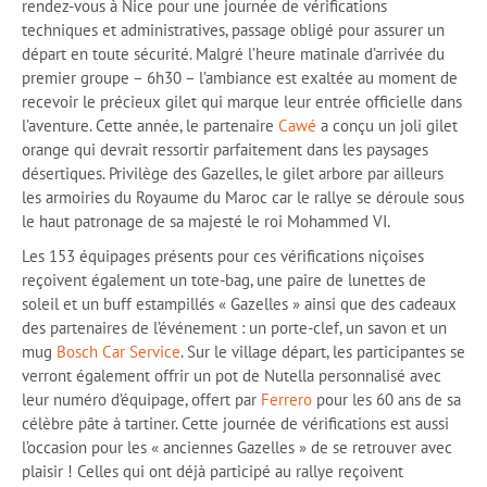
rendez-vous à Nice pour une journée de vérifications
techniques et administratives, passage obligé pour assurer un
départ en toute sécurité. Malgré l’heure matinale d’arrivée du
premier groupe – 6h30 – l’ambiance est exaltée au moment de
recevoir le précieux gilet qui marque leur entrée officielle dans
l’aventure. Cette année, le partenaire
Cawé
a conçu un joli gilet
orange qui devrait ressortir parfaitement dans les paysages
désertiques. Privilège des Gazelles, le gilet arbore par ailleurs
les armoiries du Royaume du Maroc car le rallye se déroule sous
le haut patronage de sa majesté le roi Mohammed VI.
Les 153 équipages présents pour ces vérifications niçoises
reçoivent également un tote-bag, une paire de lunettes de
soleil et un buff estampillés « Gazelles » ainsi que des cadeaux
des partenaires de l’événement : un porte-clef, un savon et un
mug
Bosch Car Service
. Sur le village départ, les participantes se
verront également offrir un pot de Nutella personnalisé avec
leur numéro d’équipage, offert par
Ferrero
pour les 60 ans de sa
célèbre pâte à tartiner. Cette journée de vérifications est aussi
l’occasion pour les « anciennes Gazelles » de se retrouver avec
plaisir ! Celles qui ont déjà participé au rallye reçoivent