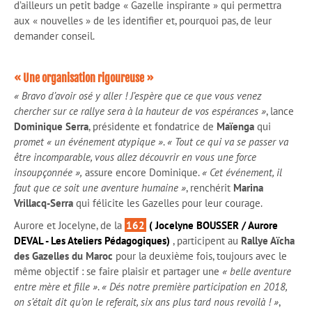
d’ailleurs un petit badge « Gazelle inspirante » qui permettra
aux « nouvelles » de les identifier et, pourquoi pas, de leur
demander conseil.
« Une organisation rigoureuse »
« Bravo d’avoir osé y aller ! J’espère que ce que vous venez
chercher sur ce rallye sera à la hauteur de vos espérances »
, lance
Dominique Serra
, présidente et fondatrice de
Maïenga
qui
promet « un événement atypique »
.
« Tout ce qui va se passer va
être incomparable, vous allez découvrir en vous une force
insoupçonnée »,
assure encore Dominique.
« Cet événement, il
faut que ce soit une aventure humaine »
, renchérit
Marina
Vrillacq-Serra
qui félicite les Gazelles pour leur courage.
Aurore et Jocelyne, de la
162
( Jocelyne BOUSSER / Aurore
DEVAL - Les Ateliers Pédagogiques)
, participent au
Rallye Aïcha
des Gazelles du Maroc
pour la deuxième fois, toujours avec le
même objectif : se faire plaisir et partager une
« belle aventure
entre mère et fille »
.
« Dés notre première participation en 2018,
on s’était dit qu’on le referait, six ans plus tard nous revoilà ! »
,