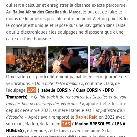
qui sert à calculer et enregistrer la distance exacte parcourue.
Au
Rallye Aïcha des Gazelles du Maroc
, le but est de faire le
moins de kilomètres possible entre un point A et un point B. Ici,
le concept est unique et repose sur une navigation sans l’aide
d’outils électroniques : les équipages ne disposent que d’une
carte et d’une boussole !
L’excitation est particulièrement palpable en cette journée de
vérifications.
« On a hâte d’être demain »
, confirme Clara, de
l’équipage
109
( Isabelle CORSIN / Clara CORSIN - DPO
Transports)
.
« Ça fait plaisir de rencontrer les Gazelles et de voir
tous les beaux coverings des véhicules ! »
, ajoute-t-elle. Inscrite
depuis décembre 2022, sa mère Isabelle est
« impatiente d’en
découdre »
. Après avoir remporté le
Bab el Raid
en 2022 avec
son mari, Marion, de la team
263
( Marion BRESOLES / LENA
HUGUES)
, est venue, cette fois-ci avec une amie. Si la