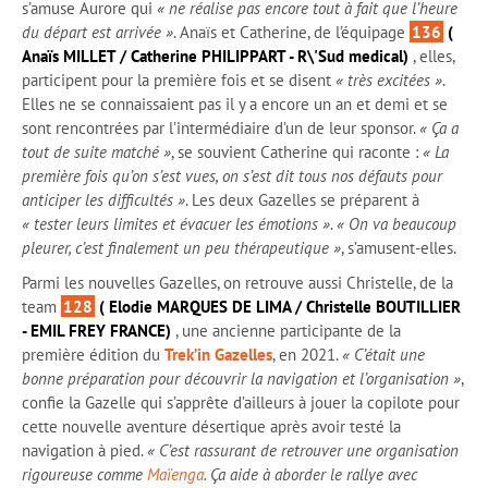
s’amuse Aurore qui
« ne réalise pas encore tout à fait que l’heure
du départ est arrivée »
. Anaïs et Catherine, de l’équipage
136
(
Anaïs MILLET / Catherine PHILIPPART - R\'Sud medical)
, elles,
participent pour la première fois et se disent
« très excitées »
.
Elles ne se connaissaient pas il y a encore un an et demi et se
sont rencontrées par l’intermédiaire d’un de leur sponsor.
« Ça a
tout de suite matché »
, se souvient Catherine qui raconte :
« La
première fois qu’on s’est vues, on s’est dit tous nos défauts pour
anticiper les difficultés »
. Les deux Gazelles se préparent à
« tester leurs limites et évacuer les émotions »
.
« On va beaucoup
pleurer, c’est finalement un peu thérapeutique »
, s’amusent-elles.
Parmi les nouvelles Gazelles, on retrouve aussi Christelle, de la
team
128
( Elodie MARQUES DE LIMA / Christelle BOUTILLIER
- EMIL FREY FRANCE)
, une ancienne participante de la
première édition du
Trek’in Gazelles
, en 2021.
« C’était une
bonne préparation pour découvrir la navigation et l’organisation »
,
confie la Gazelle qui s’apprête d’ailleurs à jouer la copilote pour
cette nouvelle aventure désertique après avoir testé la
navigation à pied.
« C’est rassurant de retrouver une organisation
rigoureuse comme
Maïenga
. Ça aide à aborder le rallye avec