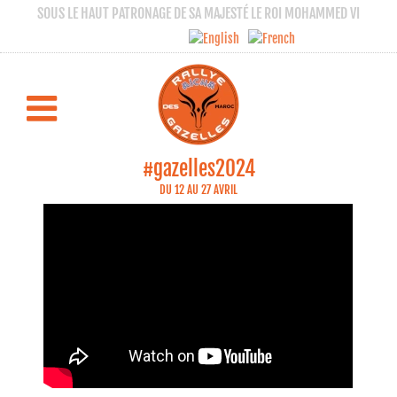
SOUS LE HAUT PATRONAGE DE SA MAJESTÉ LE ROI MOHAMMED VI
Programme court M6 n°9
RALLYE AÏCHA DES GAZELLES 2024
#gazelles2024
DU 12 AU 27 AVRIL