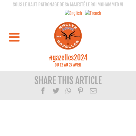
SOUS LE HAUT PATRONAGE DE SA MAJESTÉ LE ROI MOHAMMED VI
Best of photos du départ officiel
RALLYE AÏCHA DES GAZELLES 2024
#gazelles2024
DU 12 AU 27 AVRIL
SHARE THIS ARTICLE
Facebook
Twitter
WhatsApp
Pinterest
Email