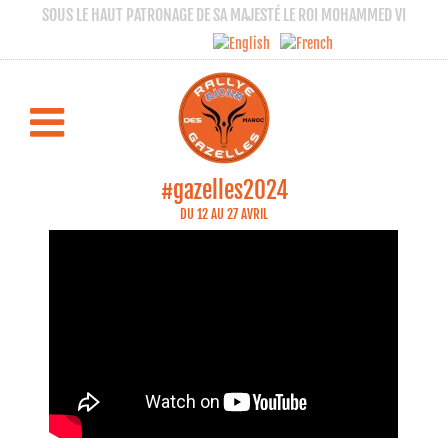
SOUS LE HAUT PATRONAGE DE SA MAJESTÉ LE ROI MOHAMMED VI
Gazelles TV - Vérification Erfoud
RALLYE AÏCHA DES GAZELLES 2024
#gazelles2024
DU 12 AU 27 AVRIL