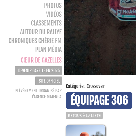
PHOTOS
VIDÉOS
CLASSEMENTS
AUTOUR DU RALLYE
CHRONIQUES CHÉRIE FM
PLAN MÉDIA
CŒUR DE GAZELLES
DEVENIR GAZELLE EN 2025
SITE OFFICIEL
Catégorie : Crossover
UN ÉVÉNEMENT ORGANISÉ PAR
ÉQUIPAGE 306
L’AGENCE MAÏENGA
RETOUR À LA LISTE