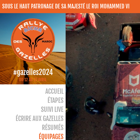
SOUS LE HAUT PATRONAGE DE SA MAJESTÉ LE ROI MOHAMMED VI
#gazelles2024
DU 12 AU 27 AVRIL
ACCUEIL
ÉTAPES
SUIVI LIVE
ÉCRIRE AUX GAZELLES
RÉSUMÉS
ÉQUIPAGES