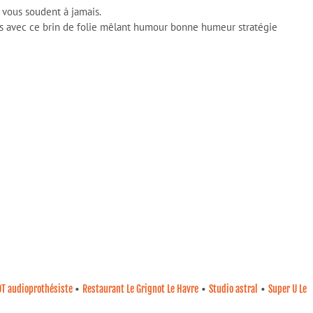
i vous soudent à jamais.
urs avec ce brin de folie mêlant humour bonne humeur stratégie
•
•
•
OT audioprothésiste
Restaurant Le Grignot Le Havre
Studio astral
Super U Le