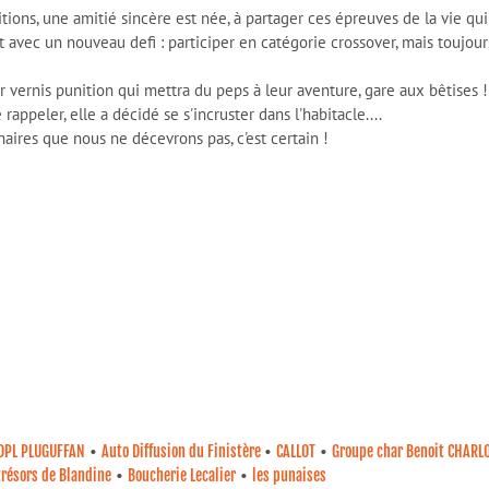
itions, une amitié sincère est née, à partager ces épreuves de la vie qu
 avec un nouveau defi : participer en catégorie crossover, mais toujo
r vernis punition qui mettra du peps à leur aventure, gare aux bêtises !
ppeler, elle a décidé se s'incruster dans l'habitacle....
ires que nous ne décevrons pas, c'est certain !
•
•
•
DPL PLUGUFFAN
Auto Diffusion du Finistère
CALLOT
Groupe char Benoit CHARL
•
•
trésors de Blandine
Boucherie Lecalier
les punaises