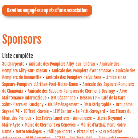
Gazelles engagées auprès d'une association
Sponsors
Liste complète
•
•
3G Charpente
Amicale des Pompiers Alby-sur-Chéran
Amicale des
•
•
Pompiers Alby-sur-Chéran
Amicale des Pompiers d'Annemasse
Amicale des
•
•
Pompiers de Bonneville
Amicale des Pompiers de Vulbens
Amicale des
•
Sapeurs-Pompiers d'Arthaz-Pont-Notre-Dame
Amicale des Sapeurs-Pompiers
•
•
de Chamonix
Amicale des Sapeurs-Pompiers de Clermont-Desingy
Arve
•
•
•
Maintenance Informatique
BM Dépannage
Besson TP
Café de la Gare -
•
•
•
Saint-Pierre en Faucigny
DK Déménagement
DMD Sérigraphie
Groupama
•
•
•
•
Seyssel 74
LD Tradi-Savoie
LELY Center
Le Petit-Savoyard
Les Fleurs du
•
•
•
Mont des Princes
Les Frères Lunetiers - Annemasse
Literie Reynaud
•
•
Maire Ayze
Maire de Clermont en Genevois
Mairie d'Arthaz-Pont-Notre-
•
•
•
•
Dame
Netto Musièges
Philippe Sports
Pizza Pizzi
SARL Boiseries