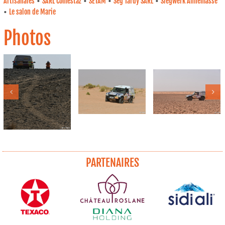
•
•
•
•
Artisanales
SARL Comestaz
SETAM
Seg Tardy SARL
Siegwerk Annemasse
•
Le salon de Marie
Photos
PARTENAIRES