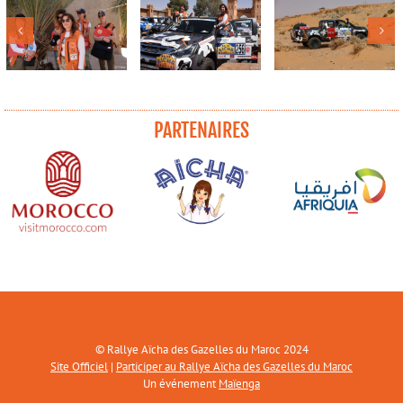
PARTENAIRES
© Rallye Aïcha des Gazelles du Maroc 2024
Site Officiel
|
Participer au Rallye Aïcha des Gazelles du Maroc
Un événement
Maïenga