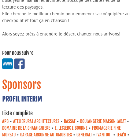
Elise, jeune maman et architecte, s'occupe des cartes et de la
lecture des paysages.
Elle cherche le meilleur chemin pour emmener sa coéquipière au
checkpoint et tout ça en chanson !
Alors soyez prêts à entendre le désert chanter, nous arrivons!
Pour nous suivre
Sponsors
PROFIL INTERIM
Liste complète
•
•
•
•
APB
ATELIERURAL ARCHITECTURES
BASSAT
BOULANGERIE MAISON LABAT
•
•
DOMAINE DE LA CHATAIGNIERE
E. LECLERC LIBOURNE
FROMAGERIE FINE
•
•
•
•
•
MOREAU
GARAGE ARGONNE AUTOMOBILES
GENERALI
IVANTOUT
LEAL'O