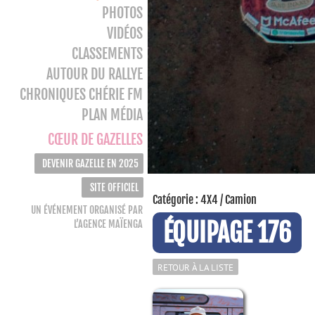
PHOTOS
VIDÉOS
CLASSEMENTS
AUTOUR DU RALLYE
CHRONIQUES CHÉRIE FM
PLAN MÉDIA
CŒUR DE GAZELLES
DEVENIR GAZELLE EN 2025
SITE OFFICIEL
Catégorie : 4X4 / Camion
UN ÉVÉNEMENT ORGANISÉ PAR
ÉQUIPAGE 176
L’AGENCE MAÏENGA
RETOUR À LA LISTE