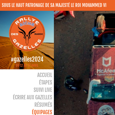
SOUS LE HAUT PATRONAGE DE SA MAJESTÉ LE ROI MOHAMMED VI
#gazelles2024
DU 12 AU 27 AVRIL
ACCUEIL
ÉTAPES
SUIVI LIVE
ÉCRIRE AUX GAZELLES
RÉSUMÉS
ÉQUIPAGES