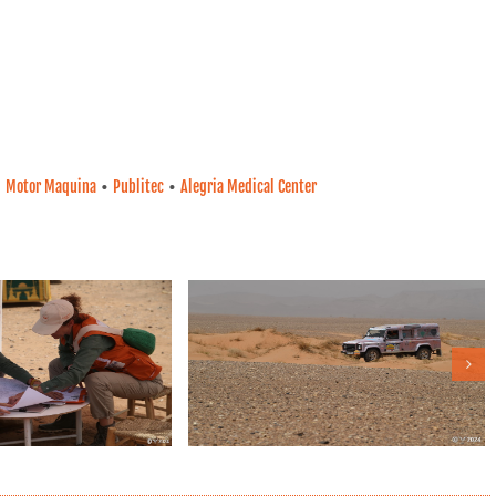
•
•
•
Motor Maquina
Publitec
Alegria Medical Center