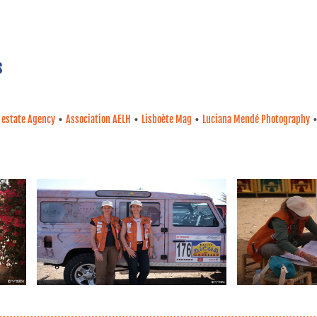
s
•
•
•
 estate Agency
Association AELH
Lisboète Mag
Luciana Mendé Photography