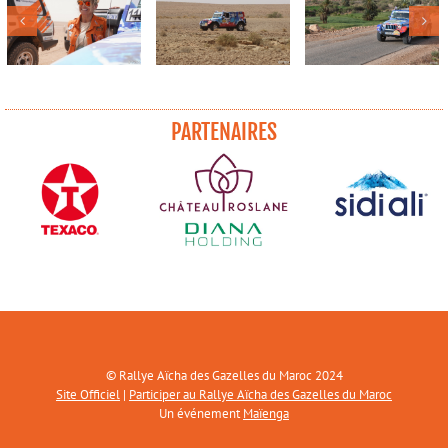
PARTENAIRES
© Rallye Aïcha des Gazelles du Maroc 2024
Site Officiel
|
Participer au Rallye Aïcha des Gazelles du Maroc
Un événement
Maïenga