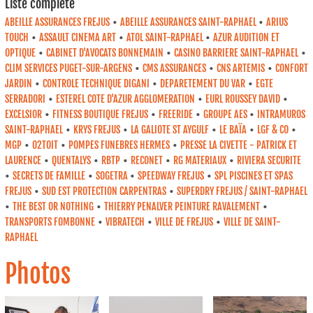
Liste complète
•
•
ABEILLE ASSURANCES FREJUS
ABEILLE ASSURANCES SAINT-RAPHAEL
ARIUS
•
•
•
TOUCH
ASSAULT CINEMA ART
ATOL SAINT-RAPHAEL
AZUR AUDITION ET
•
•
•
OPTIQUE
CABINET D'AVOCATS BONNEMAIN
CASINO BARRIERE SAINT-RAPHAEL
•
•
•
CLIM SERVICES PUGET-SUR-ARGENS
CMS ASSURANCES
CNS ARTEMIS
CONFORT
•
•
•
JARDIN
CONTROLE TECHNIQUE DIGANI
DEPARETEMENT DU VAR
EGTE
•
•
•
SERRADORI
ESTEREL COTE D'AZUR AGGLOMERATION
EURL ROUSSEY DAVID
•
•
•
•
EXCELSIOR
FITNESS BOUTIQUE FREJUS
FREERIDE
GROUPE AES
INTRAMUROS
•
•
•
•
•
SAINT-RAPHAEL
KRYS FREJUS
LA GALIOTE ST AYGULF
LE BAÏA
LGF & CO
•
•
•
MGP
O2TOIT
POMPES FUNEBRES HERMES
PRESSE LA CIVETTE - PATRICK ET
•
•
•
•
•
LAURENCE
QUENTALYS
RBTP
RECONET
RG MATERIAUX
RIVIERA SECURITE
•
•
•
•
SECRETS DE FAMILLE
SOGETRA
SPEEDWAY FREJUS
SPL PISCINES ET SPAS
•
•
FREJUS
SUD EST PROTECTION CARPENTRAS
SUPERDRY FREJUS / SAINT-RAPHAEL
•
•
•
THE BEST OR NOTHING
THIERRY PENALVER PEINTURE RAVALEMENT
•
•
•
TRANSPORTS FOMBONNE
VIBRATECH
VILLE DE FREJUS
VILLE DE SAINT-
RAPHAEL
Photos