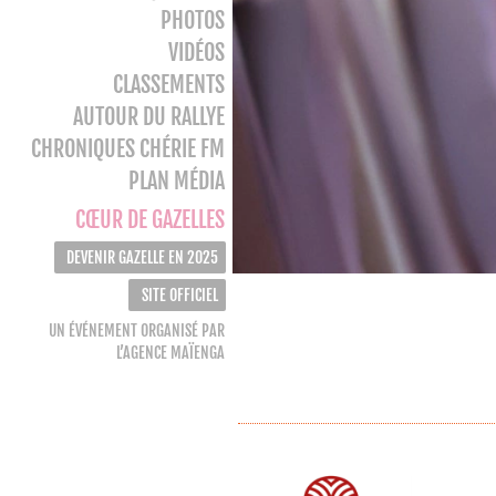
PHOTOS
VIDÉOS
CLASSEMENTS
AUTOUR DU RALLYE
CHRONIQUES CHÉRIE FM
PLAN MÉDIA
CŒUR DE GAZELLES
DEVENIR GAZELLE EN 2025
SITE OFFICIEL
UN ÉVÉNEMENT ORGANISÉ PAR
L’AGENCE MAÏENGA