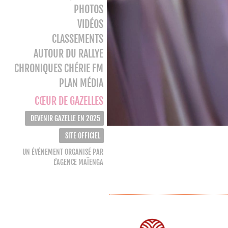
PHOTOS
VIDÉOS
CLASSEMENTS
AUTOUR DU RALLYE
CHRONIQUES CHÉRIE FM
PLAN MÉDIA
CŒUR DE GAZELLES
DEVENIR GAZELLE EN 2025
SITE OFFICIEL
UN ÉVÉNEMENT ORGANISÉ PAR
L’AGENCE MAÏENGA