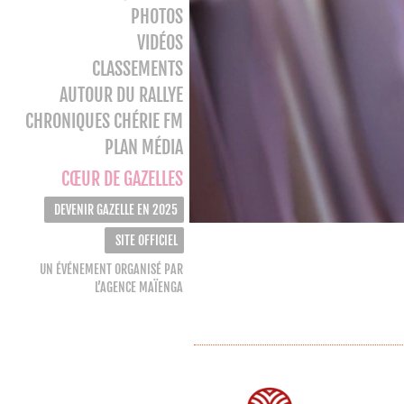
PHOTOS
VIDÉOS
CLASSEMENTS
AUTOUR DU RALLYE
CHRONIQUES CHÉRIE FM
PLAN MÉDIA
CŒUR DE GAZELLES
DEVENIR GAZELLE EN 2025
SITE OFFICIEL
UN ÉVÉNEMENT ORGANISÉ PAR
L’AGENCE MAÏENGA