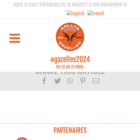
SOUS LE HAUT PATRONAGE DE SA MAJESTÉ LE ROI MOHAMMED VI
Lecteur
00:00
00:00
audio
#gazelles2024
DU 12 AU 27 AVRIL
SHARE THIS ARTICLE
Facebook
Twitter
WhatsApp
Pinterest
Email
PARTENAIRES