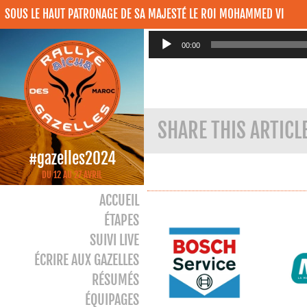
SOUS LE HAUT PATRONAGE DE SA MAJESTÉ LE ROI MOHAMMED VI
Lecteur
00:00
audio
SHARE THIS ARTICL
#gazelles2024
DU 12 AU 27 AVRIL
ACCUEIL
ÉTAPES
SUIVI LIVE
ÉCRIRE AUX GAZELLES
RÉSUMÉS
ÉQUIPAGES