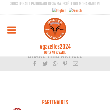
SOUS LE HAUT PATRONAGE DE SA MAJESTÉ LE ROI MOHAMMED VI
Lecteur
00:00
00:00
audio
#gazelles2024
DU 12 AU 27 AVRIL
SHARE THIS ARTICLE
Facebook
Twitter
WhatsApp
Pinterest
Email
PARTENAIRES