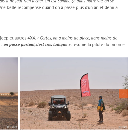
 mais il ne faut rien lâcher. On est comme ça dans notre vie, on se
 Une belle récompense quand on a passé plus d’un an et demi à
 jeep et autres 4X4.
« Certes, on a moins de place, donc moins de
 :
on passe partout, c’est très ludique
»
, résume la pilote du binôme