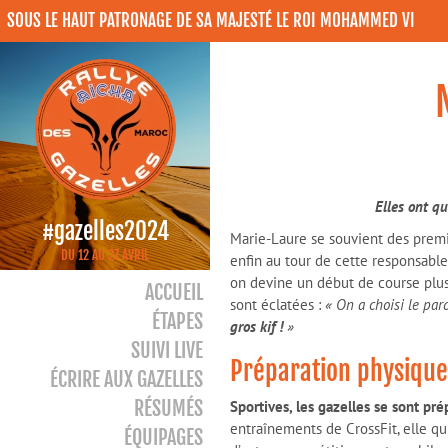
SOUS LE HAUT PATRONAGE DE SA MAJESTÉ LE ROI MOHAMMED VI
Elles ont qu
#gazelles2024
Marie-Laure se souvient des premi
DU 12 AU 27 AVRIL
enfin au tour de cette responsabl
on devine un début de course plus q
ACCUEIL
sont éclatées :
« On a choisi le par
ÉTAPES
gros kif !
»
SUIVI LIVE
Préparation physique
ÉCRIRE AUX GAZELLES
RÉSUMÉS
Sportives, les gazelles se sont pré
entraînements de CrossFit, elle qu
ÉQUIPAGES