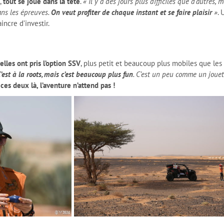
,
tout se joue dans la tête
.
« Il y a des jours plus difficiles que d’autres,
dans les épreuves.
On veut profiter de chaque instant et se faire plaisir
»
.
ncre d’investir.
elles ont pris l’option SSV
, plus petit et beaucoup plus mobiles que les
’est à la roots, mais c’est beaucoup plus fun
. C’est un peu comme un jouet
ces deux là, l’aventure n’attend pas !