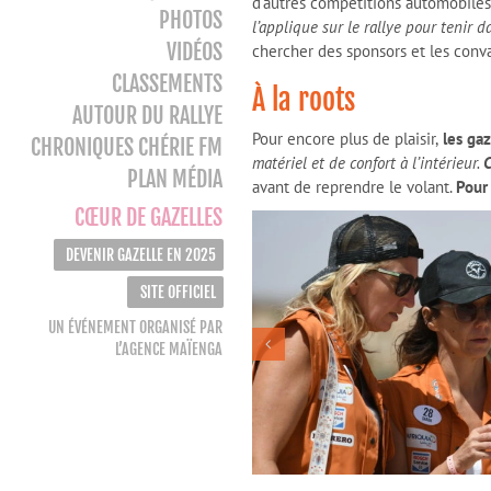
d’autres compétitions automobiles
PHOTOS
l’applique sur le rallye pour tenir 
VIDÉOS
chercher des sponsors et les convai
CLASSEMENTS
À la roots
AUTOUR DU RALLYE
Pour encore plus de plaisir,
les gaz
CHRONIQUES CHÉRIE FM
matériel et de confort à l’intérieur.
C
PLAN MÉDIA
avant de reprendre le volant.
Pour 
CŒUR DE GAZELLES
DEVENIR GAZELLE EN 2025
SITE OFFICIEL
UN ÉVÉNEMENT ORGANISÉ PAR
L’AGENCE MAÏENGA