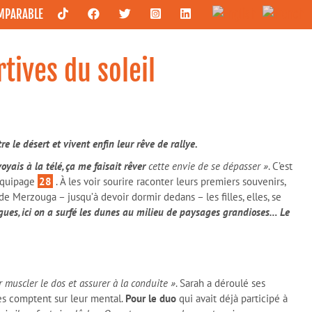
OMPARABLE
tives du soleil
e le désert et vivent enfin leur rêve de rallye.
voyais à la télé, ça me faisait rêver
cette envie de se dépasser »
. C’est
’équipage
28
. À les voir sourire raconter leurs premiers souvenirs,
e Merzouga – jusqu’à devoir dormir dedans – les filles, elles, se
ues, ici on a surfé les dunes au milieu de paysages grandioses… Le
 muscler le dos et assurer à la conduite »
. Sarah a déroulé ses
les comptent sur leur mental.
Pour le duo
qui avait déjà participé à