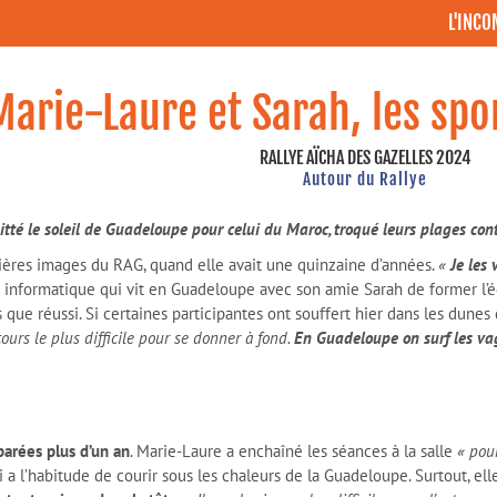
L'INC
Marie-Laure et Sarah, les spor
RALLYE AÏCHA DES GAZELLES 2024
Autour du Rallye
itté le soleil de Guadeloupe pour celui du Maroc, troqué leurs plages contr
ères images du RAG, quand elle avait une quinzaine d’années.
«
Je les 
e informatique qui vit en Guadeloupe avec son amie Sarah de former l
ue réussi. Si certaines participantes ont souffert hier dans les dunes d
cours le plus difficile pour se donner à fond.
En Guadeloupe on surf les vag
parées plus d’un an
. Marie-Laure a enchaîné les séances à la salle
« pour
i a l’habitude de courir sous les chaleurs de la Guadeloupe. Surtout, el