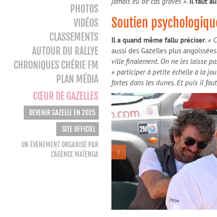
jamais eu de cas graves »
.
Il faut a
PHOTOS
Soutien psychologiqu
VIDÉOS
CLASSEMENTS
Il a quand même fallu préciser
.
« 
AUTOUR DU RALLYE
aussi des Gazelles plus angoissées 
ville finalement. On ne les laisse p
CHRONIQUES CHÉRIE FM
« participer à petite échelle à la jo
PLAN MÉDIA
fortes dans les dunes. Et puis il fau
CŒUR DE GAZELLES
DEVENIR GAZELLE EN 2025
SITE OFFICIEL
UN ÉVÉNEMENT ORGANISÉ PAR
L’AGENCE MAÏENGA