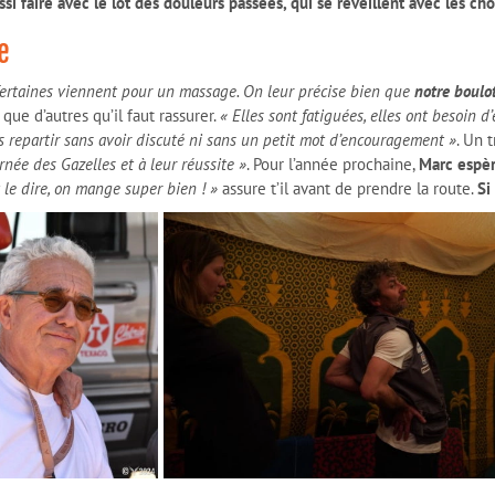
ussi faire avec le lot des douleurs passées, qui se réveillent avec les cho
e
Certaines viennent pour un massage. On leur précise bien que
notre boulot
que d’autres qu’il faut rassurer.
« Elles sont fatiguées, elles ont besoin d
as repartir sans avoir discuté ni sans un petit mot d’encouragement »
. Un 
urnée des Gazelles et à leur réussite »
. Pour l’année prochaine,
Marc espèr
t le dire, on mange super bien ! »
assure t’il avant de prendre la route.
Si