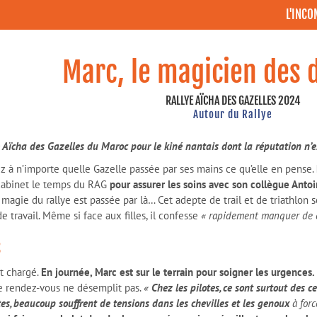
L'INC
Marc, le magicien des 
RALLYE AÏCHA DES GAZELLES 2024
Autour du Rallye
Aïcha des Gazelles du Maroc pour le kiné nantais dont la réputation n’est
z à n’importe quelle Gazelle passée par ses mains ce qu’elle en pense.
n cabinet le temps du RAG
pour assurer les soins avec son collègue Antoi
a magie du rallye est passée par là… Cet adepte de trail et de triathlo
e travail. Même si face aux filles, il confesse
« rapidement manquer de 
s
st chargé.
En journée, Marc est sur le terrain pour soigner les urgences.
de rendez-vous ne désemplit pas.
«
Chez les pilotes, ce sont surtout des c
tes, beaucoup souffrent de tensions dans les chevilles et les genoux
à forc