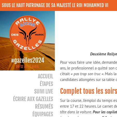
SOUS LE HAUT PATRONAGE DE SA MAJESTÉ LE ROI MOHAMMED VI
Deuxième Rallye 
#gazelles2024
Pour vous faire une idée, demande
DU 12 AU 27 AVRIL
ans, le professionnel a quitté so
c’était
« pas trop son truc »
. Mais l
ACCUEIL
candidates allongées sur sa table d
ÉTAPES
Complet tous les soir
SUIVI LIVE
ÉCRIRE AUX GAZELLES
Sur la course, l’emploi du temps e
RÉSUMÉS
entre 17 et 22 heures. Le carnet 
tête dans la voiture.
Pour les copilo
ÉQUIPAGES