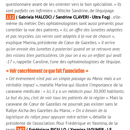
questionnaire avant de les orienter vers le bon spécialiste.
« Ils
sont parfaits ces infirmiers »
, félicite Sandrine, de l’équipage
112
( Gabriela MALCOCI / Sandrine CLAVERI - Ultra Fog)
, elle-
même du métier. Des ophtalmologistes sont aussi présents pour
contrôler la vue des patients.
« Ici, on offre des lunettes adaptées
et pas recyclées. Les verres sont adaptés à la vue de chacun »
,
explique Marina, présidente de Cœur de Gazelles.
« Il arrive
qu’on envoie des lunettes à posteriori quand on se retrouve avec
des visions bien particulières. Un jour on a eu un enfant qui avait
-17 »
, rappelle Caroline, l’une des ophtalmologistes de l’équipe.
« Voir concrètement ce que fait l’association »
« Cet événement n’est pas un simple passage au Maroc mais a un
véritable impact »
, martèle Marina qui illustre l’importance de la
caravane médicale :
« Ici, il y a un médecin pour 30.000 habitants.
Le but du jeu, c’est de voir tous les patients de la région »
. Mais la
caravane de Cœur de Gazelles ne pourrait pas exister sans le
Rallye Aïcha des Gazelles du Maroc.
« On a besoin de la
logistique du rallye pour appuyer notre action »
, détaille la
présidente de l’association. Pour Frédérique et Yasmina, de la
team
247
( Frédérique PICALLO / Yasmina JAOUHER - LE