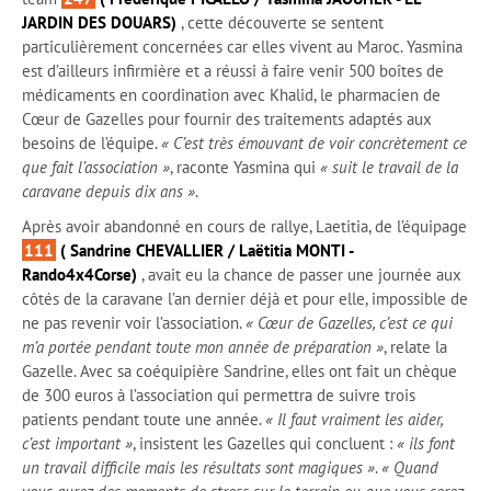
JARDIN DES DOUARS)
, cette découverte se sentent
particulièrement concernées car elles vivent au Maroc. Yasmina
est d’ailleurs infirmière et a réussi à faire venir 500 boîtes de
médicaments en coordination avec Khalid, le pharmacien de
Cœur de Gazelles pour fournir des traitements adaptés aux
besoins de l’équipe.
« C’est très émouvant de voir concrètement ce
que fait l’association »
, raconte Yasmina qui
« suit le travail de la
caravane depuis dix ans »
.
Après avoir abandonné en cours de rallye, Laetitia, de l’équipage
111
( Sandrine CHEVALLIER / Laëtitia MONTI -
Rando4x4Corse)
, avait eu la chance de passer une journée aux
côtés de la caravane l’an dernier déjà et pour elle, impossible de
ne pas revenir voir l’association.
« Cœur de Gazelles, c’est ce qui
m’a portée pendant toute mon année de préparation »
, relate la
Gazelle. Avec sa coéquipière Sandrine, elles ont fait un chèque
de 300 euros à l’association qui permettra de suivre trois
patients pendant toute une année.
« Il faut vraiment les aider,
c’est important »
, insistent les Gazelles qui concluent :
« ils font
un travail difficile mais les résultats sont magiques »
.
« Quand