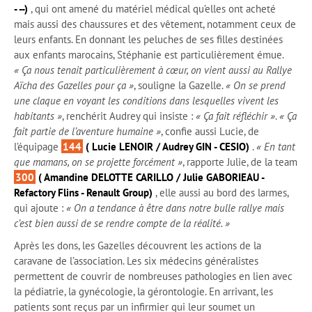
- --)
, qui ont amené du matériel médical qu’elles ont acheté
mais aussi des chaussures et des vêtement, notamment ceux de
leurs enfants. En donnant les peluches de ses filles destinées
aux enfants marocains, Stéphanie est particulièrement émue.
« Ça nous tenait particulièrement à cœur, on vient aussi au Rallye
Aïcha des Gazelles pour ça »
, souligne la Gazelle.
« On se prend
une claque en voyant les conditions dans lesquelles vivent les
habitants »
, renchérit Audrey qui insiste :
« Ça fait réfléchir »
.
« Ça
fait partie de l’aventure humaine »
, confie aussi Lucie, de
l’équipage
144
( Lucie LENOIR / Audrey GIN - CESIO)
.
« En tant
que mamans, on se projette forcément »
, rapporte Julie, de la team
300
( Amandine DELOTTE CARILLO / Julie GABORIEAU -
Refactory Flins - Renault Group)
, elle aussi au bord des larmes,
qui ajoute :
« On a tendance à être dans notre bulle rallye mais
c’est bien aussi de se rendre compte de la réalité. »
Après les dons, les Gazelles découvrent les actions de la
caravane de l’association. Les six médecins généralistes
permettent de couvrir de nombreuses pathologies en lien avec
la pédiatrie, la gynécologie, la gérontologie. En arrivant, les
patients sont reçus par un infirmier qui leur soumet un