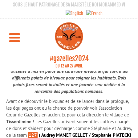
SOUS LE HAUT PATRONAGE DE SA MAJESTÉ LE ROI MOHAMMED VI
Les équipages découvrent avec émotion le
travail de la caravane de Cœur de Gazelles
RALLYE AÏCHA DES GAZELLES 2024
Autour du Rallye
#gazelles2024
En parallèle du Rallye Aïcha des Gazelles, l’association Cœur de
DU 12 AU 27 AVRIL
Gazelles a mis en place une caravane médicale qui suivra les
différents points de bivouac pour soigner les habitants. Trois
points fixes seront installés et une journée sera dédiée à la
rencontre des populations nomades.
Avant de découvrir le bivouac et de se lancer dans le prologue,
les équipages ont eu la chance de pouvoir voir l’association
Cœur de Gazelles en action. Et pour cela direction le village de
Tisserdimine
! Les Gazelles arrivent souvent les coffres chargés
de dons et s’aident pour décharger, comme Stéphanie et Audrey,
de la team
127
( Audrey MAMET GELLET / Stephanie PIATECKI