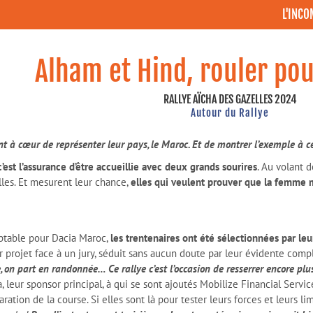
L'INC
Alham et Hind, rouler po
RALLYE AÏCHA DES GAZELLES 2024
Autour du Rallye
t à cœur de représenter leur pays, le Maroc. Et de montrer l’exemple à c
c’est l’assurance d’être accueillie avec deux grands sourires
. Au volant 
lles. Et mesurent leur chance,
elles qui veulent prouver que la femme m
ptable pour Dacia Maroc,
les trentenaires ont été sélectionnées par le
r projet face à un jury, séduit sans aucun doute par leur évidente compl
 on part en randonnée… Ce rallye c’est l’occasion de resserrer encore plus
leur sponsor principal, à qui se sont ajoutés Mobilize Financial Service
ation de la course. Si elles sont là pour tester leurs forces et leurs lim