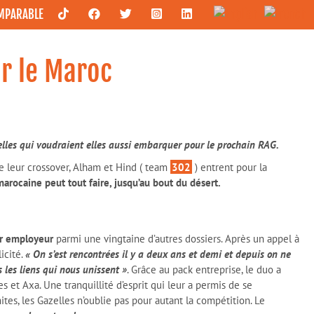
OMPARABLE
ur le Maroc
elles qui voudraient elles aussi embarquer pour le prochain RAG.
de leur crossover, Alham et Hind ( team
302
) entrent pour la
arocaine peut tout faire, jusqu’au bout du désert.
ur employeur
parmi une vingtaine d’autres dossiers. Après un appel à
icité.
« On s’est rencontrées il y a deux ans et demi et depuis on ne
 les liens qui nous unissent »
. Grâce au pack entreprise, le duo a
s et Axa. Une tranquillité d’esprit qui leur a permis de se
ites, les Gazelles n’oublie pas pour autant la compétition. Le