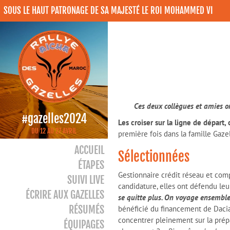
SOUS LE HAUT PATRONAGE DE SA MAJESTÉ LE ROI MOHAMMED VI
Ces deux collègues et amies on
#gazelles2024
Les croiser sur la ligne de départ, 
DU 12 AU 27 AVRIL
première fois dans la famille Gaze
ACCUEIL
Sélectionnées
ÉTAPES
Gestionnaire crédit réseau et com
SUIVI LIVE
candidature, elles ont défendu leu
ÉCRIRE AUX GAZELLES
se quitte plus. On voyage ensemble,
RÉSUMÉS
bénéficié du financement de Dacia, 
concentrer pleinement sur la prépar
ÉQUIPAGES