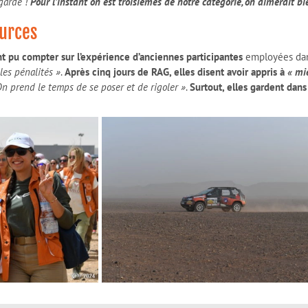
egarde !
Pour l’instant on est troisièmes de notre catégorie, on aimerait bi
ources
nt pu compter sur l’expérience d’anciennes participantes
employées dans
les pénalités »
.
Après cinq jours de RAG, elles disent avoir appris à
« mi
On prend le temps de se poser et de rigoler »
.
Surtout, elles gardent dan