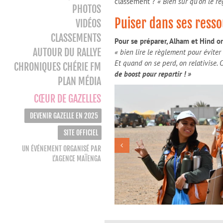
classement ?
« Bien sûr qu’on le r
PHOTOS
Puiser dans ses ress
VIDÉOS
CLASSEMENTS
Pour se préparer, Alham et Hind o
AUTOUR DU RALLYE
« bien lire le règlement pour éviter 
Et quand on se perd, on relativise. 
CHRONIQUES CHÉRIE FM
de boost pour repartir ! »
PLAN MÉDIA
CŒUR DE GAZELLES
DEVENIR GAZELLE EN 2025
SITE OFFICIEL
UN ÉVÉNEMENT ORGANISÉ PAR
L’AGENCE MAÏENGA