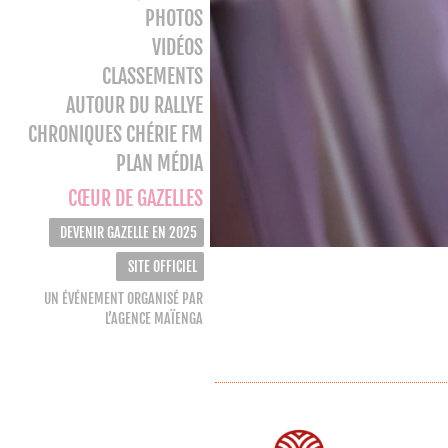
PHOTOS
VIDÉOS
CLASSEMENTS
AUTOUR DU RALLYE
CHRONIQUES CHÉRIE FM
PLAN MÉDIA
CŒUR DE GAZELLES
DEVENIR GAZELLE EN 2025
SITE OFFICIEL
UN ÉVÉNEMENT ORGANISÉ PAR
L’AGENCE MAÏENGA